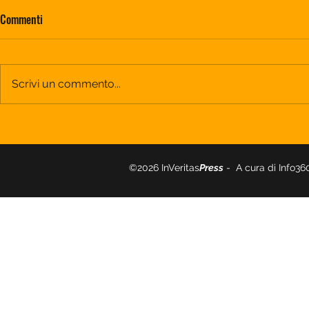
Commenti
Scrivi un commento...
Il magico mondo delle colonne
Al cinema e in
sonore in Suoni e Visioni, al cinema
magia anni Ott
e sulle miglioripiattaforme
©2026 InVeritas
Press
- A cura di Info3