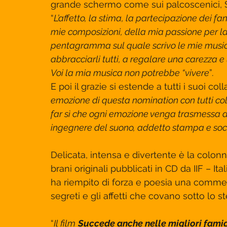
grande schermo come sui palcoscenici, Sc
“
L’affetto, la stima, la partecipazione dei fan
mie composizioni, della mia passione per la
pentagramma sul quale scrivo le mie musich
abbracciarli tutti, a regalare una carezza e
Voi la mia musica non potrebbe “vivere
”
.
E poi il grazie si estende a tutti i suoi coll
emozione di questa nomination con tutti co
far sì che ogni emozione venga trasmessa a 
ingegnere del suono, addetto stampa e so
Delicata, intensa e divertente è la colo
brani originali pubblicati in CD da IIF – It
ha riempito di forza e poesia una commedia 
segreti e gli affetti che covano sotto lo st
“
Il film
Succede anche nelle migliori famig